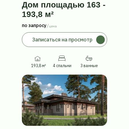
Дом
площадью
163
-
193,8
м²
по запросу
цена
Записаться на просмотр
193,8 м²
4 спальни
3 ванные