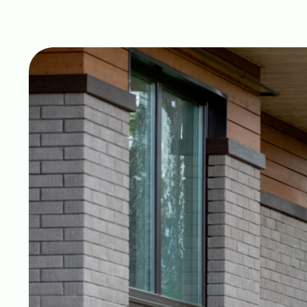
ЖЕМЧУ
котеджные дома
+7 (843) 225-44-43
doma-gemchugina@mail.ru
Офис продаж: г. Казань, ул. Смычки, д. 5
пн-пт: 09:00-18:00
сб-вс: выходные дни