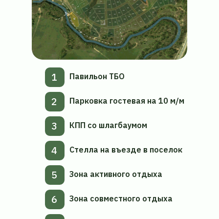
33
61
25
48
63
47
17
46
34
83
8
24
64
51
45
18
44
50
23
82
65
43
19
7
40
42
41
66
39
22
20
81
38
67
6
21
37
68
36
ТП
35
80
69
9
79
70
78
71
75
72
8
74
77
76
73
8
1
Павильон ТБО
2
Парковка гостевая на 10 м/м
3
КПП со шлагбаумом
4
Стелла на въезде в поселок
5
Зона активного отдыха
6
Зона совместного отдыха