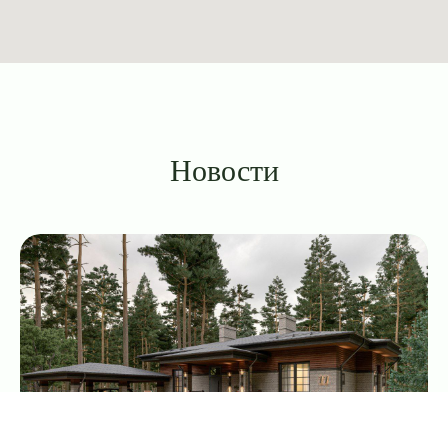
О поселке
Ход строительства
Каталог домов
Галлерея
Генплан
Расположение
Документы
О компании
Условия покупки
Политика обработки
персональных данных
Новости
+7 (987) 225-44-43
doma-gemchugina@mail.ru
Офис продаж: г. Казань, ул. Смычки, д. 5
пн-пт: 09:00-18:00
сб-вс: выходные дни
Информация на сайте
домажемчужина.рф не является
офертой