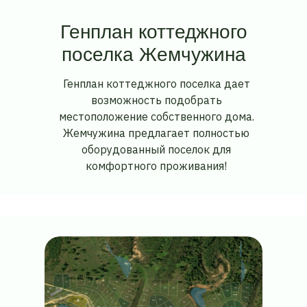
Генплан
коттеджного
поселка
Жемчужина
Генплан коттеджного поселка дает
возможность подобрать
местоположение собственного дома.
Жемчужина предлагает полностью
оборудованный поселок для
комфортного проживания!
8
8
4
1
3
5
11
2
6
12
28
7
29
57
30
55
10
2
3
27
54
31
13
8
1
87
86
53
ГРП
88
14
56
9
52
4
59
26
58
5
85
32
15
84
49
62
16